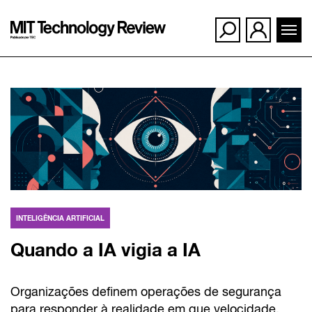
Ir
para
o
conteúdo
INTELIGÊNCIA ARTIFICIAL
Quando a IA vigia a IA
Organizações definem operações de segurança
para responder à realidade em que velocidade,