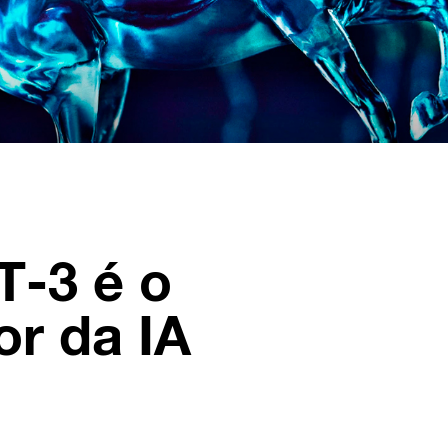
T-3 é o
or da IA