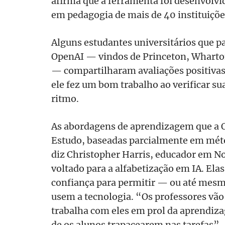
afirma que a ferramenta foi desenvolvi
em pedagogia de mais de 40 instituiçõe
Alguns estudantes universitários que p
OpenAI — vindos de Princeton, Wharto
— compartilharam avaliações positivas
ele fez um bom trabalho ao verificar s
ritmo.
As abordagens de aprendizagem que a
Estudo, baseadas parcialmente em méto
diz Christopher Harris, educador em No
voltado para a alfabetização em IA. El
confiança para permitir — ou até mesm
usem a tecnologia. “Os professores vã
trabalha com eles em prol da aprendi
de os alunos trapacearem nas tarefas”,