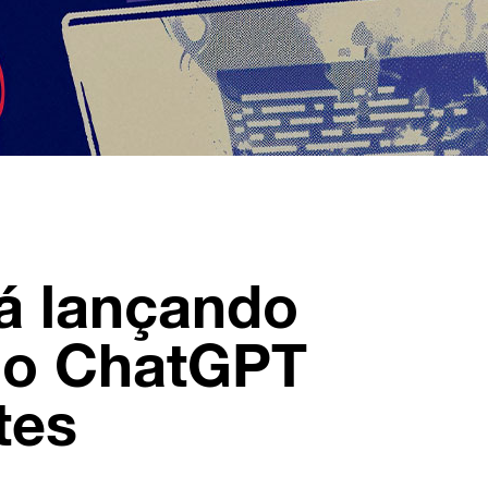
á lançando
do ChatGPT
tes
s