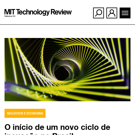
Ir
para
o
conteúdo
NEGÓCIOS E ECONOMIA
O início de um novo ciclo de