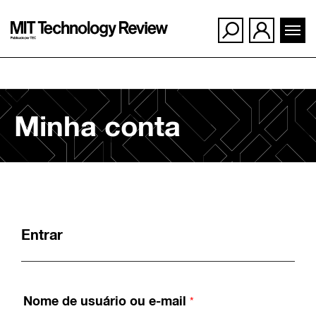
Ir
Minha conta
para
o
conteúdo
Entrar
Nome de usuário ou e-mail
*