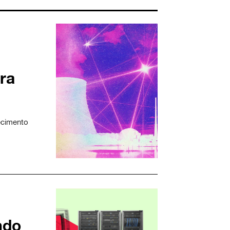
ra
ecimento
ndo