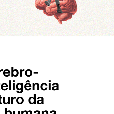
rebro-
eligência
uturo da
o humana