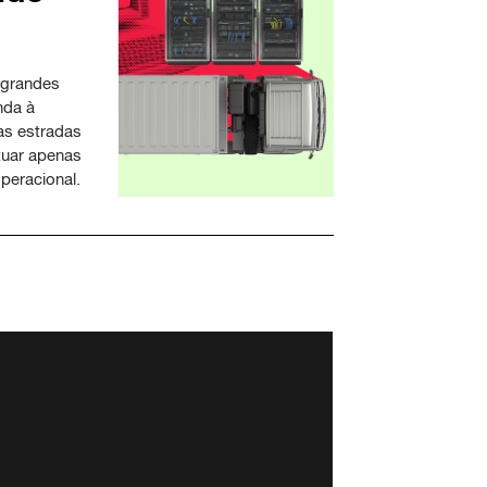
o grandes
nda à
as estradas
tuar apenas
operacional.