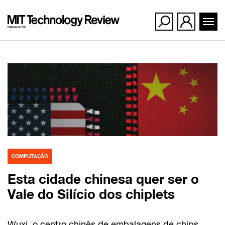
Ir
para
o
conteúdo
COMPUTAÇÃO
Esta cidade chinesa quer ser o
Vale do Silício dos chiplets
Wuxi, o centro chinês de embalagens de chips,