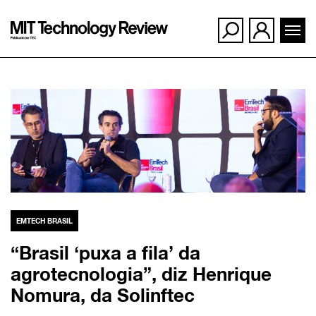
Ir
para
o
conteúdo
EMTECH BRASIL
“Brasil ‘puxa a fila’ da
agrotecnologia”, diz Henrique
Nomura, da Solinftec