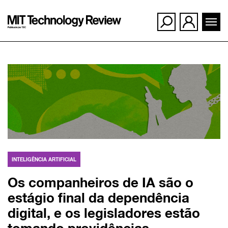
Ir
para
o
conteúdo
INTELIGÊNCIA ARTIFICIAL
Os companheiros de IA são o
estágio final da dependência
digital, e os legisladores estão