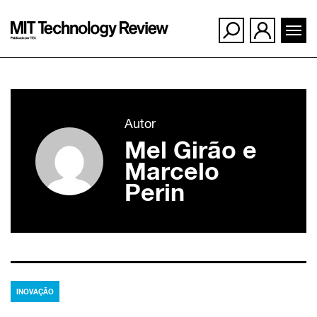
Ir
para
Autor
o
Mel Girão e
conteúdo
Marcelo
Perin
INOVAÇÃO