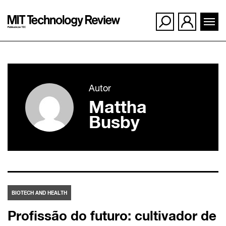
Ir
para
Autor
o
Mattha
conteúdo
Busby
BIOTECH AND HEALTH
Profissão do futuro: cultivador de