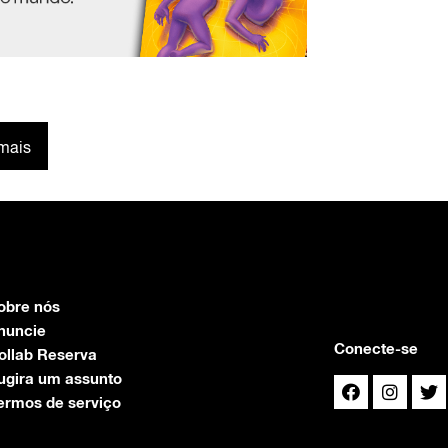
mais
obre nós
nuncie
Conecte-se
ollab Reserva
ugira um assunto
ermos de serviço