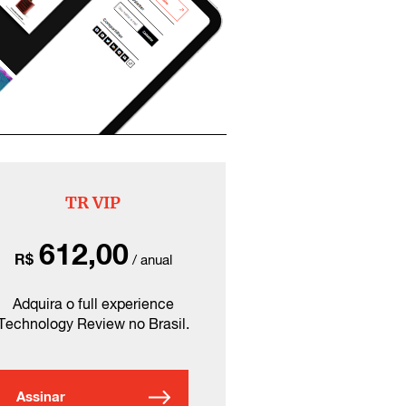
TR VIP
612,00
R$
/ anual
Adquira o full experience
Technology Review no Brasil.
Assinar