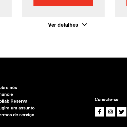
Ver detalhes
obre nós
nuncie
Conecte-se
ollab Reserva
ugira um assunto
ermos de serviço