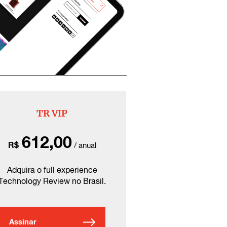
TR VIP
612,00
R$
/ anual
Adquira o full experience
Technology Review no Brasil.
Assinar