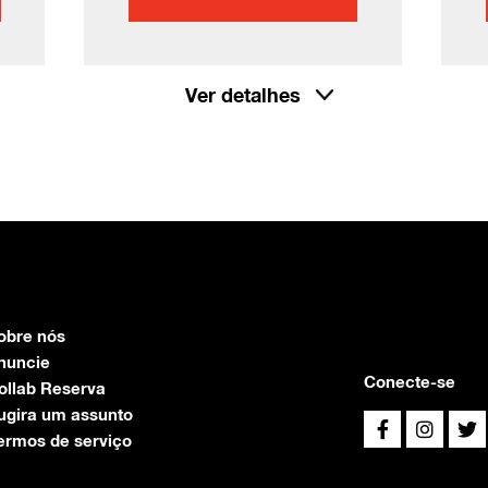
Ver detalhes
obre nós
nuncie
Conecte-se
ollab Reserva
ugira um assunto
ermos de serviço