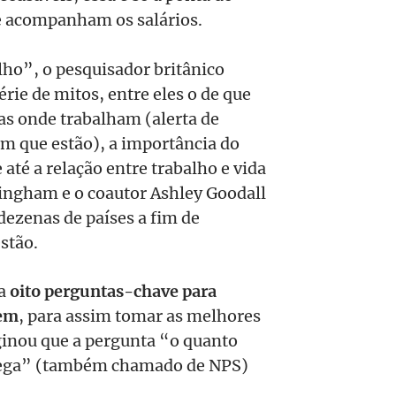
e acompanham os salários.
lho”, o pesquisador britânico
ie de mitos, entre eles o de que
s onde trabalham (alerta de
em que estão), a importância do
 até a relação entre trabalho e vida
kingham e o coautor Ashley Goodall
ezenas de países a fim de
stão.
ça
oito perguntas-chave para
tem
, para assim tomar as melhores
ginou que a pergunta “o quanto
olega” (também chamado de NPS)