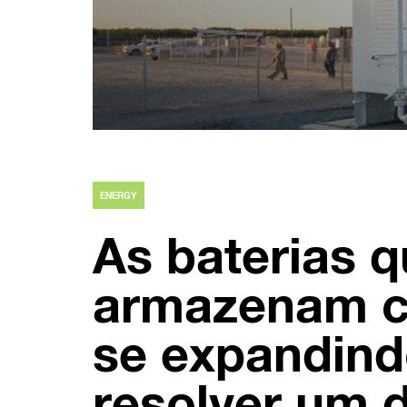
ENERGY
As baterias 
armazenam c
se expandind
resolver um 