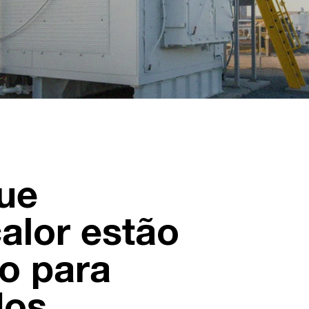
que
alor estão
o para
dos