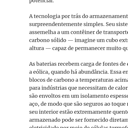
potencial.
A tecnologia por trás do armazenament
surpreendentemente simples. Seu siste
assemelha a um contêiner de transport
carbono sólido — imagine um cubo ex
altura — capaz de permanecer muito que
As baterias recebem carga de fontes de 
a eólica, quando há abundância. Essa en
blocos de carbono a temperaturas acima
para indústrias que necessitam de calor
são envoltos em um isolamento espesso
aço, de modo que são seguros ao toqu
seu interior estão extremamente quente
armazenado pode ser fornecido direta
eletricidade por meio de células termof