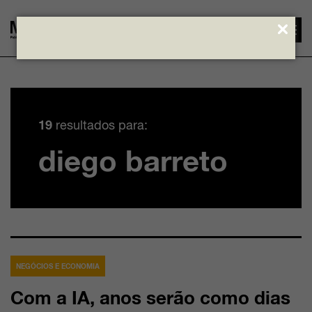
Ir
para
19
resultados para:
o
diego barreto
conteúdo
NEGÓCIOS E ECONOMIA
Com a IA, anos serão como dias